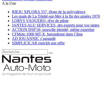
A la Une
RIEJU XPLORA 557, éloge de la polyvalence
Les quais de La Trinité-sur-Mer à la fin des années 1970
LORYS VAQUERO, rêve de pilote
JANTES ALU SERVICES, des experts pour vos jantes
ACTION DSP 56, nouvelle identité, même expertise
CFMoto 1000 MT-X, baroudeuse dans l’âme
AD JOUANNIC s’agrandit
SIMPLICICAR enrichit son offre