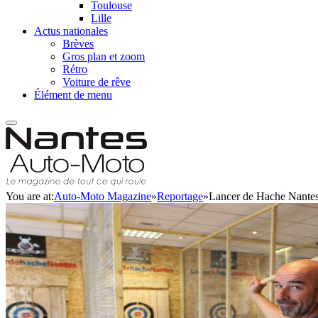
Toulouse
Lille
Actus nationales
Brèves
Gros plan et zoom
Rétro
Voiture de rêve
Élément de menu
You are at:
Auto-Moto Magazine
»
Reportage
»
Lancer de Hache Nantes