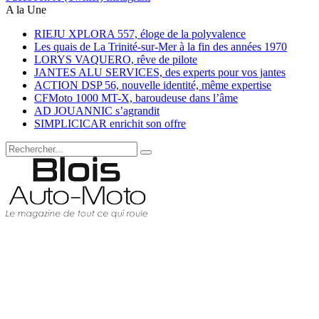
A la Une
RIEJU XPLORA 557, éloge de la polyvalence
Les quais de La Trinité-sur-Mer à la fin des années 1970
LORYS VAQUERO, rêve de pilote
JANTES ALU SERVICES, des experts pour vos jantes
ACTION DSP 56, nouvelle identité, même expertise
CFMoto 1000 MT-X, baroudeuse dans l’âme
AD JOUANNIC s’agrandit
SIMPLICICAR enrichit son offre