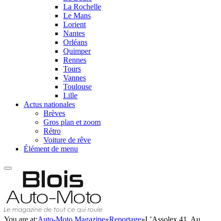
La Rochelle
Le Mans
Lorient
Nantes
Orléans
Quimper
Rennes
Tours
Vannes
Toulouse
Lille
Actus nationales
Brèves
Gros plan et zoom
Rétro
Voiture de rêve
Élément de menu
You are at:
Auto-Moto Magazine
»
Reportage
»
L’Assolex 41, Au