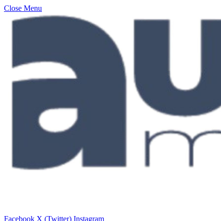
Close Menu
Facebook
X (Twitter)
Instagram