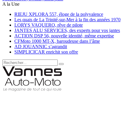
A la Une
RIEJU XPLORA 557, éloge de la polyvalence
Les quais de La Trinité-sur-Mer à la fin des années 1970
LORYS VAQUERO, rêve de pilote
JANTES ALU SERVICES, des experts pour vos jantes
ACTION DSP 56, nouvelle identité, même expertise
CFMoto 1000 MT-X, baroudeuse dans l’âme
AD JOUANNIC s’agrandit
SIMPLICICAR enrichit son offre