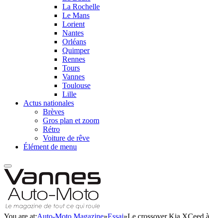
La Rochelle
Le Mans
Lorient
Nantes
Orléans
Quimper
Rennes
Tours
Vannes
Toulouse
Lille
Actus nationales
Brèves
Gros plan et zoom
Rétro
Voiture de rêve
Élément de menu
You are at:
Auto-Moto Magazine
»
Essai
»
Le crossover Kia XCeed à