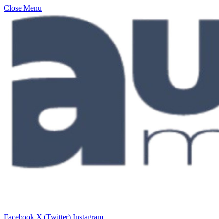
Close Menu
Facebook
X (Twitter)
Instagram