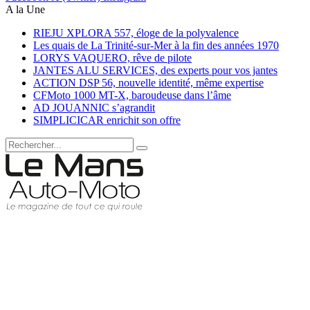
A la Une
RIEJU XPLORA 557, éloge de la polyvalence
Les quais de La Trinité-sur-Mer à la fin des années 1970
LORYS VAQUERO, rêve de pilote
JANTES ALU SERVICES, des experts pour vos jantes
ACTION DSP 56, nouvelle identité, même expertise
CFMoto 1000 MT-X, baroudeuse dans l’âme
AD JOUANNIC s’agrandit
SIMPLICICAR enrichit son offre