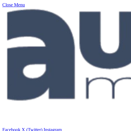
Close Menu
Facebook
X (Twitter)
Instagram