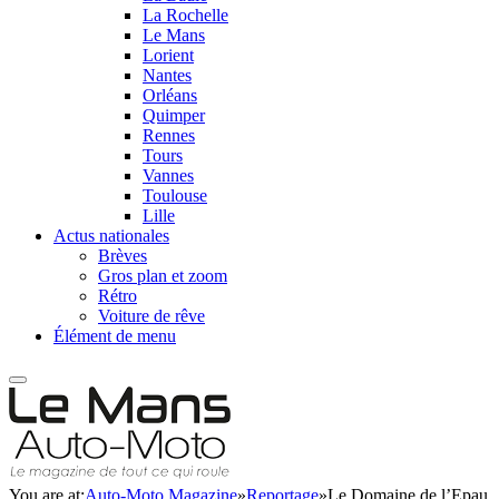
La Rochelle
Le Mans
Lorient
Nantes
Orléans
Quimper
Rennes
Tours
Vannes
Toulouse
Lille
Actus nationales
Brèves
Gros plan et zoom
Rétro
Voiture de rêve
Élément de menu
You are at:
Auto-Moto Magazine
»
Reportage
»
Le Domaine de l’Epau