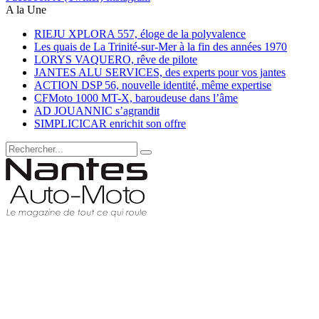
A la Une
RIEJU XPLORA 557, éloge de la polyvalence
Les quais de La Trinité-sur-Mer à la fin des années 1970
LORYS VAQUERO, rêve de pilote
JANTES ALU SERVICES, des experts pour vos jantes
ACTION DSP 56, nouvelle identité, même expertise
CFMoto 1000 MT-X, baroudeuse dans l’âme
AD JOUANNIC s’agrandit
SIMPLICICAR enrichit son offre