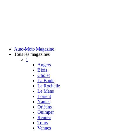
Auto-Moto Magazine
Tous les magazines
1
Angers
Blois
Cholet
La Baule
La Rochelle
Le Mans
Lorient
Nantes
Orléans
Quimper
Rennes
Tours
Vannes