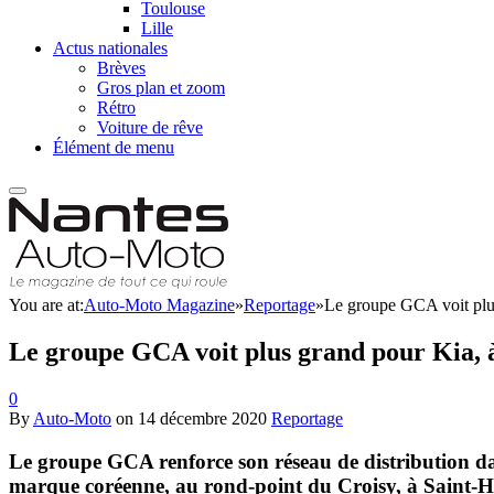
Toulouse
Lille
Actus nationales
Brèves
Gros plan et zoom
Rétro
Voiture de rêve
Élément de menu
You are at:
Auto-Moto Magazine
»
Reportage
»
Le groupe GCA voit plu
Le groupe GCA voit plus grand pour Kia, 
0
By
Auto-Moto
on
14 décembre 2020
Reportage
Le groupe GCA renforce son réseau de distribution da
marque coréenne, au rond-point du Croisy, à Saint-Her