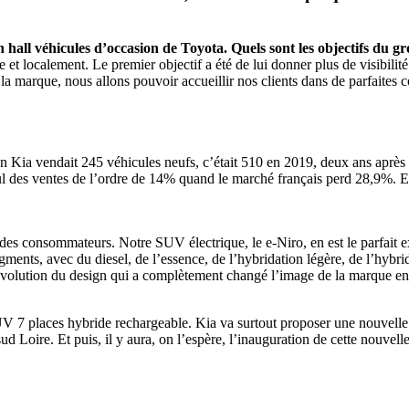
n hall véhicules d’occasion de
Toyota. Quels sont les objectifs du
et localement. Le premier objectif a été de lui donner plus de visibilité.
marque, nous allons pouvoir accueillir nos clients dans de parfaites co
n Kia vendait 245 véhicules neufs, c’était 510 en 2019, deux ans apr
ecul des ventes de l’ordre de 14% quand le marché français perd 28,9%. 
s consommateurs. Notre SUV électrique, le e-Niro, en est le parfait exem
ents, avec du diesel, de l’essence, de l’hybridation légère, de l’hybri
 évolution du design qui a complètement changé l’image de la marque e
 7 places hybride rechargeable. Kia va surtout proposer une nouvelle 
 Loire. Et puis, il y aura, on l’espère, l’inauguration de cette nouvell