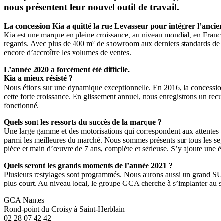
nous présentent leur nouvel outil de travail.
La concession Kia a quitté la rue Levasseur pour
intégrer l’ancie
Kia est une marque e
n pleine croissance, au niveau mondial, en France 
regards. Avec plus de 400 m² de showroom aux derniers standards de la 
encore d’accroître les volumes de ventes.
L’année 2020 a forcément été difficile.
Kia a mieux résisté
?
Nous étions sur une dynamique exceptionnelle. En 2016, la concessio
cette forte croissance. En glissement annuel, nous enregistrons un r
fonctionné.
Quels sont les ressorts du succès de la marque ?
Une large gamme et des motorisations qui correspondent aux attentes de
parmi les meilleures du marché. Nous sommes présents sur tous les segm
pièce et main d’œuvre de 7 ans, complète et sérieuse. S’y ajoute une
Quels seront les grands moments de l’année 2021 ?
Plusieurs restylages sont programmés. Nous aurons aussi un grand SUV
plus court. Au niveau local, le groupe GCA cherche à s’implanter au sud
GCA Nantes
Rond-point du Croisy à Saint-Herblain
02 28 07 42 42