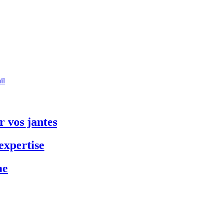
il
 vos jantes
expertise
me