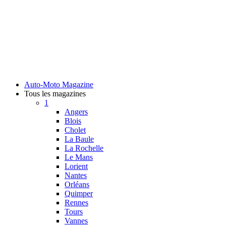
Auto-Moto Magazine
Tous les magazines
1
Angers
Blois
Cholet
La Baule
La Rochelle
Le Mans
Lorient
Nantes
Orléans
Quimper
Rennes
Tours
Vannes