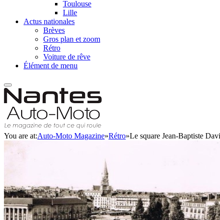
Toulouse
Lille
Actus nationales
Brèves
Gros plan et zoom
Rétro
Voiture de rêve
Élément de menu
You are at:
Auto-Moto Magazine
»
Rétro
»
Le square Jean-Baptiste Davi