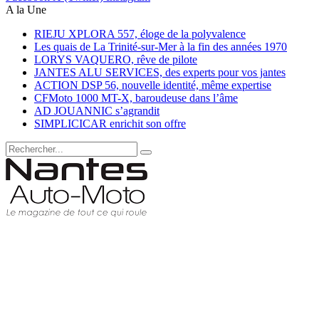
A la Une
RIEJU XPLORA 557, éloge de la polyvalence
Les quais de La Trinité-sur-Mer à la fin des années 1970
LORYS VAQUERO, rêve de pilote
JANTES ALU SERVICES, des experts pour vos jantes
ACTION DSP 56, nouvelle identité, même expertise
CFMoto 1000 MT-X, baroudeuse dans l’âme
AD JOUANNIC s’agrandit
SIMPLICICAR enrichit son offre