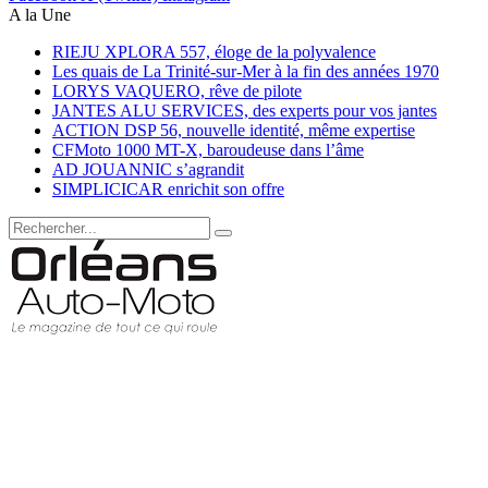
A la Une
RIEJU XPLORA 557, éloge de la polyvalence
Les quais de La Trinité-sur-Mer à la fin des années 1970
LORYS VAQUERO, rêve de pilote
JANTES ALU SERVICES, des experts pour vos jantes
ACTION DSP 56, nouvelle identité, même expertise
CFMoto 1000 MT-X, baroudeuse dans l’âme
AD JOUANNIC s’agrandit
SIMPLICICAR enrichit son offre