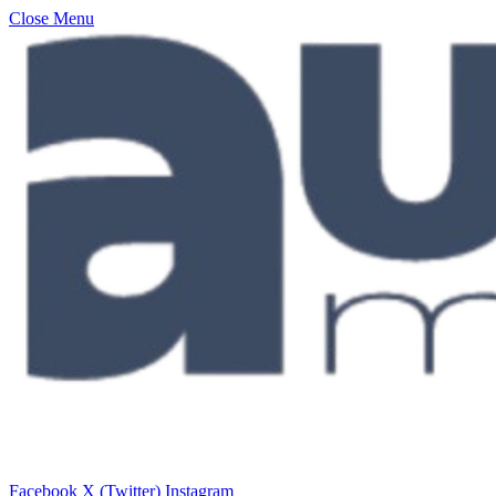
Close Menu
Facebook
X (Twitter)
Instagram