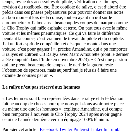
temps, revue des accessoires du pilote, vérification des timings,
révision du roadbook, etc. Être copilote de rallye, c’est d’abord être
précis dans ces phases préparatives pour pouvoir donner ses notes
au bon moment lors de la course, tout en ayant un œil sur le
chronomètre. « J’aime aussi beaucoup les coupes de marque comme
le Clio Trophy qui mêle asphalte et terre. On part tous avec la même
voiture et les mêmes pneumatiques. Ce qui va faire la différence
pendant la course, c’est vraiment le travail du pilote et du copilote.
J’ai un fort esprit de compétition et dès que je monte dans une
voiture, c’est pour gagner ! », précise Amandine, qui a pu remporter
3 rallyes en Citroën C3 Rally2 avec Marc Amourette (dont le dernier
a été remporté dans l’Indre en novembre 2023). « C’est une passion
qui me prend beaucoup de temps et le nerf de la guerre reste
l’obtention de sponsors, mais aujourd’hui je réussis à faire une
dizaine de courses par an ».
Le rallye n’est pas réservé aux hommes
« Les femmes sont bien représentées dans le rallye et la fédération
fait beaucoup de choses pour que nous puissions avoir notre place
au même titre que les hommes », explique Amandine, qui compte
bien remporter à nouveau le Clio Trophy 2024 après avoir gagné
celui de l’année dernière avec un équipage 100% féminin.
Partager cet article :
Facebook
Twitter
Pinterest
LinkedIn
Tumblr