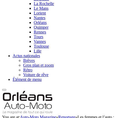
La Rochelle
Le Mans
Lorient
Nantes
Orléans
Quimper
Rennes
Tours
Vannes
Toulouse
Lille
Actus nationales
Brèves
Gros plan et zoom
Rétro
Voiture de rêve
Élément de menu
You are at:
Auto-Moto Magazine
»
Reportage
»
Les femmes et l’auto :