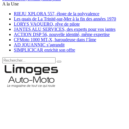
A la Une
RIEJU XPLORA 557, éloge de la polyvalence
Les quais de La Trinité-sur-Mer à la fin des années 1970
LORYS VAQUERO, rêve de pilote
JANTES ALU SERVICES, des experts pour vos jantes
ACTION DSP 56, nouvelle identité, même expertise
CFMoto 1000 MT-X, baroudeuse dans l’âme
AD JOUANNIC s’agrandit
SIMPLICICAR enrichit son offre