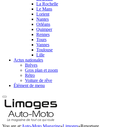
La Rochelle
Le Mans
Lorient
Nantes
Orléans
Quimper
Rennes
Tours
Vannes
Toulouse
Lille
Actus nationales
Brèves
Gros plan et zoom
Rétro
Voiture de rêve
Élément de menu
You are at:
Auto-Moto Magazine
»
Limoges
»
Reportage