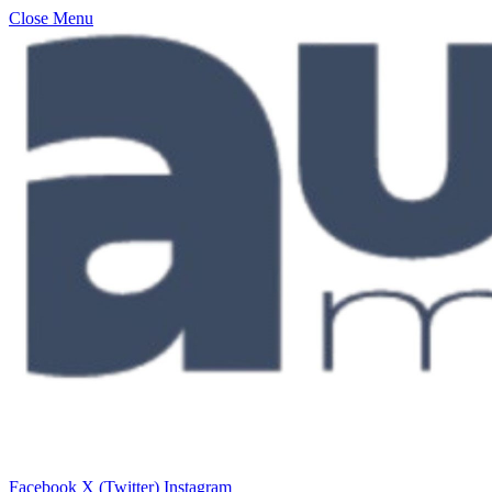
Close Menu
Facebook
X (Twitter)
Instagram