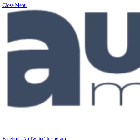
Close Menu
Facebook
X (Twitter)
Instagram