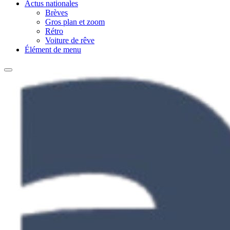
Actus nationales
Brèves
Gros plan et zoom
Rétro
Voiture de rêve
Élément de menu