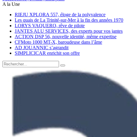
A la Une
RIEJU XPLORA 557, éloge de la polyvalence
Les quais de La Trinité-sur-Mer à la fin des années 1970
LORYS VAQUERO, rêve de pilote
JANTES ALU SERVICES, des experts pour vos jantes
ACTION DSP 56, nouvelle identité, même expertise
CFMoto 1000 MT-X, baroudeuse dans l’âme
AD JOUANNIC s’agrandit
SIMPLICICAR enrichit son offre