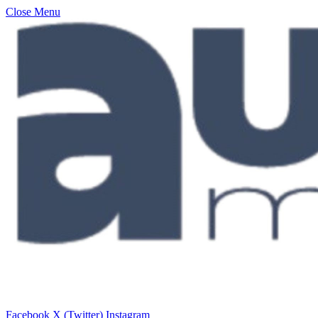
Close Menu
Facebook
X (Twitter)
Instagram