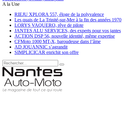
A la Une
RIEJU XPLORA 557, éloge de la polyvalence
Les quais de La Trinité-sur-Mer à la fin des années 1970
LORYS VAQUERO, rêve de pilote
JANTES ALU SERVICES, des experts pour vos jantes
ACTION DSP 56, nouvelle identité, même expertise
CFMoto 1000 MT-X, baroudeuse dans l’âme
AD JOUANNIC s’agrandit
SIMPLICICAR enrichit son offre