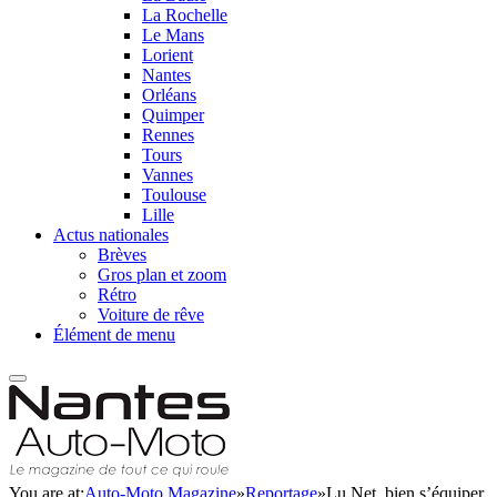
La Rochelle
Le Mans
Lorient
Nantes
Orléans
Quimper
Rennes
Tours
Vannes
Toulouse
Lille
Actus nationales
Brèves
Gros plan et zoom
Rétro
Voiture de rêve
Élément de menu
You are at:
Auto-Moto Magazine
»
Reportage
»
Lu Net, bien s’équiper