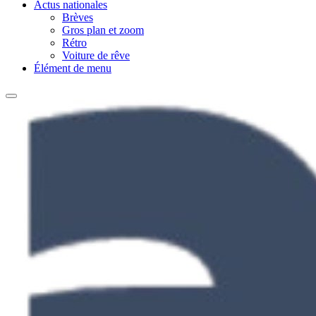
Actus nationales
Brèves
Gros plan et zoom
Rétro
Voiture de rêve
Élément de menu