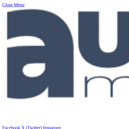
Close Menu
Facebook
X (Twitter)
Instagram