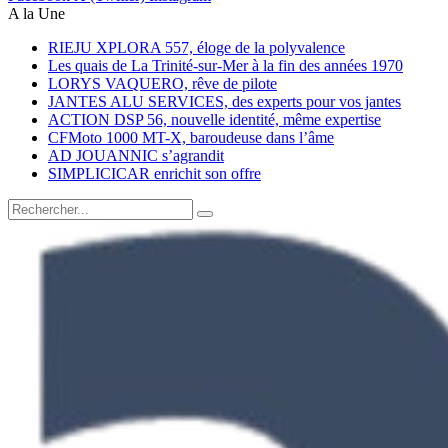
A la Une
RIEJU XPLORA 557, éloge de la polyvalence
Les quais de La Trinité-sur-Mer à la fin des années 1970
LORYS VAQUERO, rêve de pilote
JANTES ALU SERVICES, des experts pour vos jantes
ACTION DSP 56, nouvelle identité, même expertise
CFMoto 1000 MT-X, baroudeuse dans l’âme
AD JOUANNIC s’agrandit
SIMPLICICAR enrichit son offre