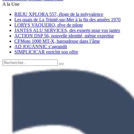
A la Une
RIEJU XPLORA 557, éloge de la polyvalence
Les quais de La Trinité-sur-Mer à la fin des années 1970
LORYS VAQUERO, rêve de pilote
JANTES ALU SERVICES, des experts pour vos jantes
ACTION DSP 56, nouvelle identité, même expertise
CFMoto 1000 MT-X, baroudeuse dans l’âme
AD JOUANNIC s’agrandit
SIMPLICICAR enrichit son offre