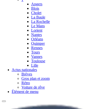
Angers
Blois
Cholet
La Baule
La Rochelle
Le Mans
Lorient
Nantes
Orléans
Quimper
Rennes
Tours
Vannes
Toulouse
Lille
Actus nationales
Brèves
Gros plan et zoom
Rétro
Voiture de rêve
Élément de menu