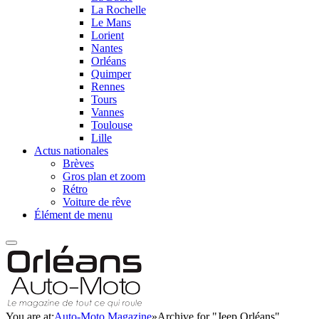
La Rochelle
Le Mans
Lorient
Nantes
Orléans
Quimper
Rennes
Tours
Vannes
Toulouse
Lille
Actus nationales
Brèves
Gros plan et zoom
Rétro
Voiture de rêve
Élément de menu
You are at:
Auto-Moto Magazine
»
Archive for "Jeep Orléans"