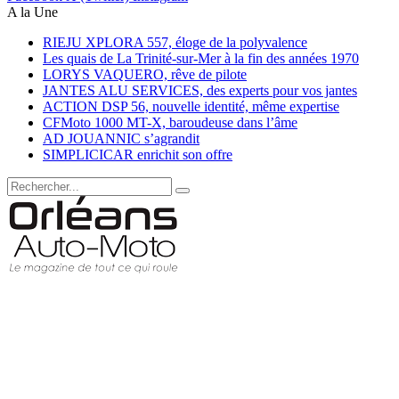
A la Une
RIEJU XPLORA 557, éloge de la polyvalence
Les quais de La Trinité-sur-Mer à la fin des années 1970
LORYS VAQUERO, rêve de pilote
JANTES ALU SERVICES, des experts pour vos jantes
ACTION DSP 56, nouvelle identité, même expertise
CFMoto 1000 MT-X, baroudeuse dans l’âme
AD JOUANNIC s’agrandit
SIMPLICICAR enrichit son offre