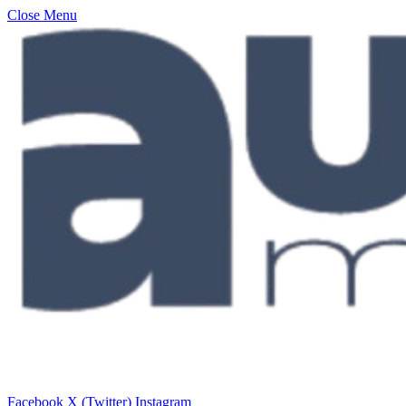
Close Menu
Facebook
X (Twitter)
Instagram