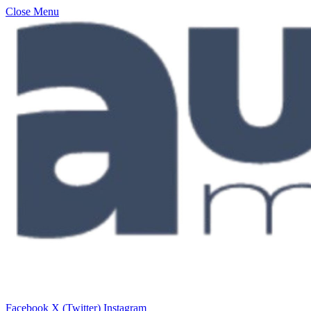
Close Menu
Facebook
X (Twitter)
Instagram