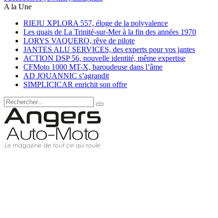
A la Une
RIEJU XPLORA 557, éloge de la polyvalence
Les quais de La Trinité-sur-Mer à la fin des années 1970
LORYS VAQUERO, rêve de pilote
JANTES ALU SERVICES, des experts pour vos jantes
ACTION DSP 56, nouvelle identité, même expertise
CFMoto 1000 MT-X, baroudeuse dans l’âme
AD JOUANNIC s’agrandit
SIMPLICICAR enrichit son offre