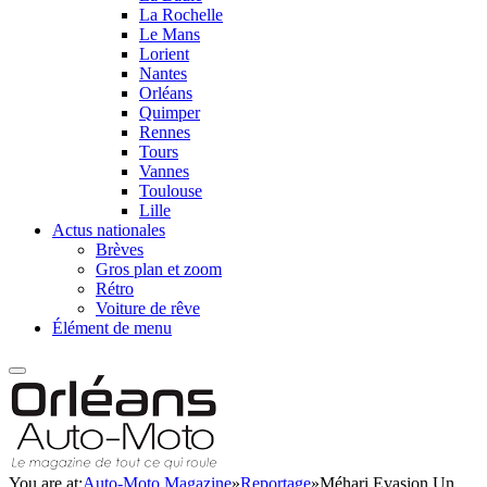
La Rochelle
Le Mans
Lorient
Nantes
Orléans
Quimper
Rennes
Tours
Vannes
Toulouse
Lille
Actus nationales
Brèves
Gros plan et zoom
Rétro
Voiture de rêve
Élément de menu
You are at:
Auto-Moto Magazine
»
Reportage
»
Méhari Evasion Un