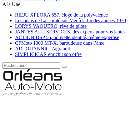
A la Une
RIEJU XPLORA 557, éloge de la polyvalence
Les quais de La Trinité-sur-Mer à la fin des années 1970
LORYS VAQUERO, rêve de pilote
JANTES ALU SERVICES, des experts pour vos jantes
ACTION DSP 56, nouvelle identité, même expertise
CFMoto 1000 MT-X, baroudeuse dans l’âme
AD JOUANNIC s’agrandit
SIMPLICICAR enrichit son offre