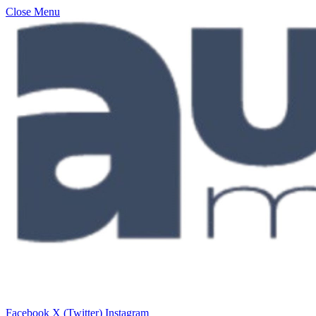
Close Menu
Facebook
X (Twitter)
Instagram