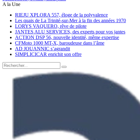
A la Une
RIEJU XPLORA 557, éloge de la polyvalence
Les quais de La Trinité-sur-Mer à la fin des années 1970
LORYS VAQUERO, rêve de pilote
JANTES ALU SERVICES, des experts pour vos jantes
ACTION DSP 56, nouvelle identité, même expertise
CFMoto 1000 MT-X, baroudeuse dans l’âme
AD JOUANNIC s’agrandit
SIMPLICICAR enrichit son offre