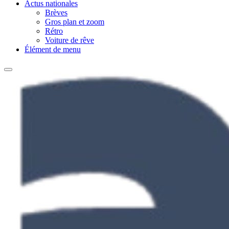
Actus nationales
Brèves
Gros plan et zoom
Rétro
Voiture de rêve
Élément de menu