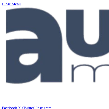
Close Menu
Facebook
X (Twitter)
Instagram