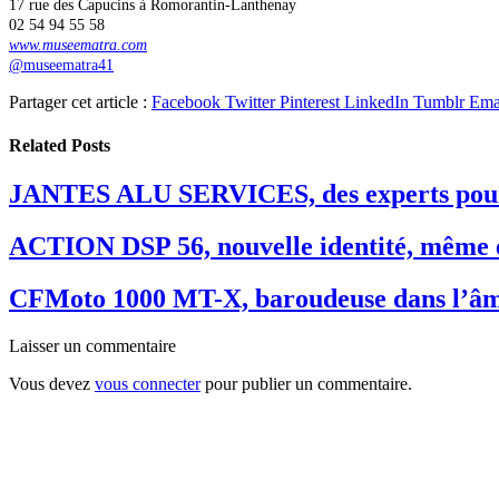
17 rue des Capucins à Romorantin-Lanthenay
02 54 94 55 58
www.museematra.com
@museematra41
Partager cet article :
Facebook
Twitter
Pinterest
LinkedIn
Tumblr
Ema
Related
Posts
JANTES ALU SERVICES, des experts pour
ACTION DSP 56, nouvelle identité, même 
CFMoto 1000 MT-X, baroudeuse dans l’â
Laisser un commentaire
Vous devez
vous connecter
pour publier un commentaire.