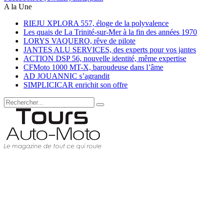
A la Une
RIEJU XPLORA 557, éloge de la polyvalence
Les quais de La Trinité-sur-Mer à la fin des années 1970
LORYS VAQUERO, rêve de pilote
JANTES ALU SERVICES, des experts pour vos jantes
ACTION DSP 56, nouvelle identité, même expertise
CFMoto 1000 MT-X, baroudeuse dans l’âme
AD JOUANNIC s’agrandit
SIMPLICICAR enrichit son offre