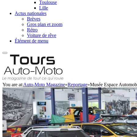
Toulouse
Lille
Actus nationales
Brèves
Gros plan et zoom
Rétro
Voiture de rêve
Élément de menu
You are at:
Auto-Moto Magazine
»
Reportage
»
Musée Espace Automobil