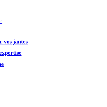
il
 vos jantes
expertise
me