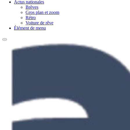
Actus nationales
Brèves
Gros plan et zoom
Rétro
Voiture de rêve
Élément de menu