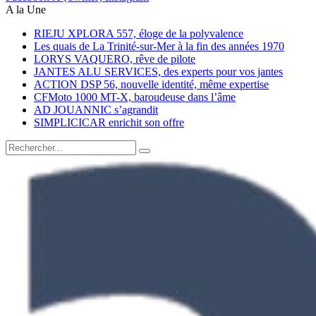
A la Une
RIEJU XPLORA 557, éloge de la polyvalence
Les quais de La Trinité-sur-Mer à la fin des années 1970
LORYS VAQUERO, rêve de pilote
JANTES ALU SERVICES, des experts pour vos jantes
ACTION DSP 56, nouvelle identité, même expertise
CFMoto 1000 MT-X, baroudeuse dans l’âme
AD JOUANNIC s’agrandit
SIMPLICICAR enrichit son offre