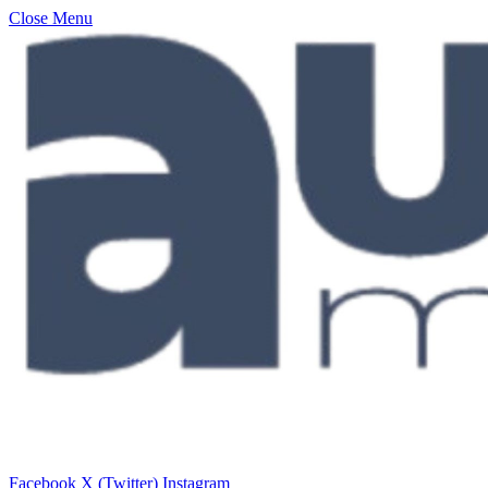
Close Menu
Facebook
X (Twitter)
Instagram