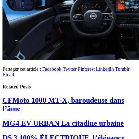
Partager cet article :
Facebook
Twitter
Pinterest
LinkedIn
Tumblr
Email
Related
Posts
CFMoto 1000 MT-X, baroudeuse dans
l’âme
MG4 EV URBAN La citadine urbaine
DS 3 100% ÉLECTRIQUE, l’élégance