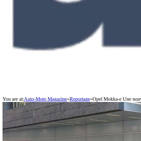
You are at:
Auto-Moto Magazine
»
Reportage
»
Opel Mokka-e Une nouv