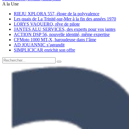
A la Une
RIEJU XPLORA 557, éloge de la polyvalence
Les quais de La Trinité-sur-Mer à la fin des années 1970
LORYS VAQUERO, rêve de pilote
JANTES ALU SERVICES, des experts pour vos jantes
ACTION DSP 56, nouvelle identité, même expertise
CFMoto 1000 MT-X, baroudeuse dans l’âme
AD JOUANNIC s’agrandit
SIMPLICICAR enrichit son offre