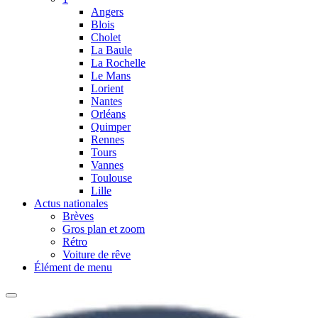
Angers
Blois
Cholet
La Baule
La Rochelle
Le Mans
Lorient
Nantes
Orléans
Quimper
Rennes
Tours
Vannes
Toulouse
Lille
Actus nationales
Brèves
Gros plan et zoom
Rétro
Voiture de rêve
Élément de menu