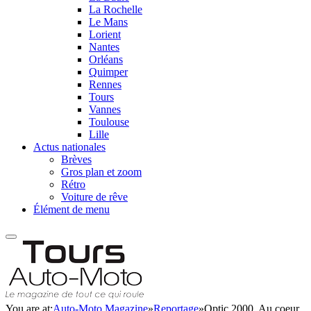
La Rochelle
Le Mans
Lorient
Nantes
Orléans
Quimper
Rennes
Tours
Vannes
Toulouse
Lille
Actus nationales
Brèves
Gros plan et zoom
Rétro
Voiture de rêve
Élément de menu
You are at:
Auto-Moto Magazine
»
Reportage
»
Optic 2000, Au coeur