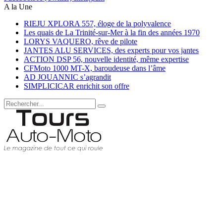
A la Une
RIEJU XPLORA 557, éloge de la polyvalence
Les quais de La Trinité-sur-Mer à la fin des années 1970
LORYS VAQUERO, rêve de pilote
JANTES ALU SERVICES, des experts pour vos jantes
ACTION DSP 56, nouvelle identité, même expertise
CFMoto 1000 MT-X, baroudeuse dans l’âme
AD JOUANNIC s’agrandit
SIMPLICICAR enrichit son offre