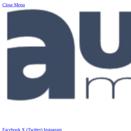
Close Menu
Facebook
X (Twitter)
Instagram