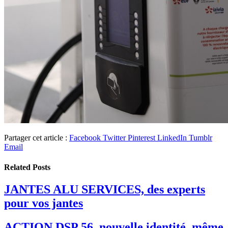
Partager cet article :
Facebook
Twitter
Pinterest
LinkedIn
Tumblr
Email
Related
Posts
JANTES ALU SERVICES, des experts
pour vos jantes
ACTION DSP 56, nouvelle identité, même