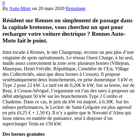
0
By
Auto-Moto
on
20 mars 2020
Reportage
Résident sur Rennes ou simplement de passage dans
la capitale bretonne, vous cherchez un spot pour
recharger votre voiture électrique ? Rennes Auto-
Moto fait le point.
Intra rocade à Rennes, le site Chargemap, recense un peu plus d’une
vingtaine de spots opérationnels. Le réseau Ouest Charge, à lui seul,
maille assez correctement la zone avec plusieurs bornes (Villejean,
Maurepas, Henri Fréville, République, Cimetière de l’Est, Village
des Collectivités, ainsi que deux bornes à Cesson). Il propose
systématiquement deux branchements, en prise domestique 3 kW et
Type 2 pour 22 kW. Le tarif est de 0,20€ le kW. Sur sa borne, rue de
Bray, à Cesson-Sévigné, l’organisme est l’un des rares à proposer un
débit atteignant 50 kW sur les branchements Type 2 Combo et
Chademo. Dans ce cas, le prix du kW est majoré, à 0,30€. Sur les
mêmes performances, le Leclerc de Saint-Grégoire est plus agressif
en prix (0,25 € + 1,50 €). Il n’y a guère que le Novotel d’Alma qui
fasse mieux en matière de puissance, seul à disposer d’un
supercharger Tesla en 150 kW.
Des bornes gratuites