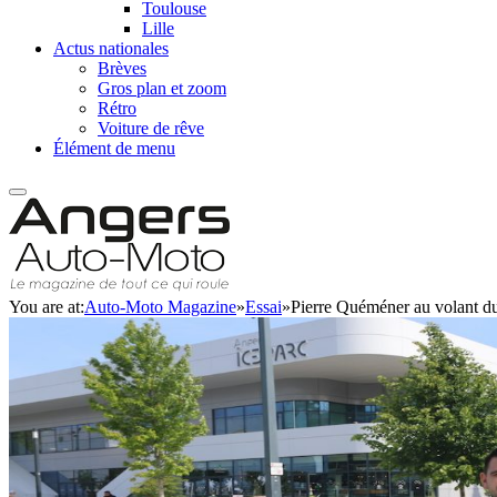
Toulouse
Lille
Actus nationales
Brèves
Gros plan et zoom
Rétro
Voiture de rêve
Élément de menu
You are at:
Auto-Moto Magazine
»
Essai
»
Pierre Quéméner au volant 