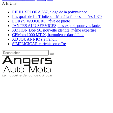
A la Une
RIEJU XPLORA 557, éloge de la polyvalence
Les quais de La Trinité-sur-Mer à la fin des années 1970
LORYS VAQUERO, rêve de pilote
JANTES ALU SERVICES, des experts pour vos jantes
ACTION DSP 56, nouvelle identité, même expertise
CFMoto 1000 MT-X, baroudeuse dans l’âme
AD JOUANNIC s’agrandit
SIMPLICICAR enrichit son offre