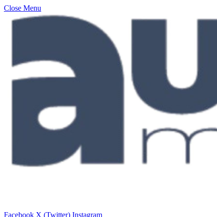
Close Menu
Facebook
X (Twitter)
Instagram