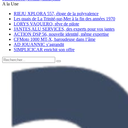
A la Une
RIEJU XPLORA 557, éloge de la polyvalence
Les quais de La Trinité-sur-Mer à la fin des années 1970
LORYS VAQUERO, rêve de pilote
JANTES ALU SERVICES, des experts pour vos jantes
ACTION DSP 56, nouvelle identité, même expertise
CFMoto 1000 MT-X, baroudeuse dans l’âme
AD JOUANNIC s’agrandit
SIMPLICICAR enrichit son offre