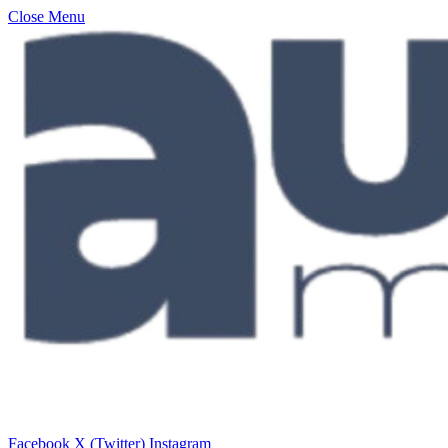
Close Menu
Facebook
X (Twitter)
Instagram