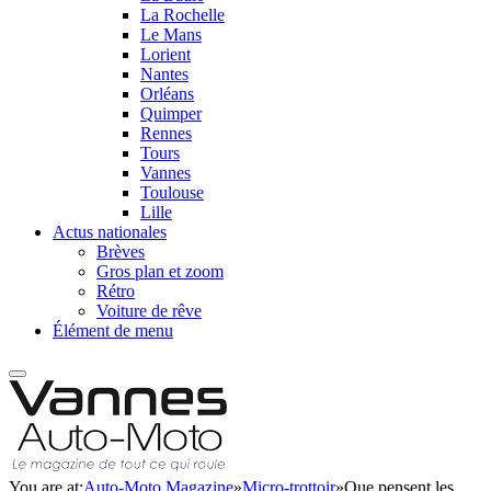
La Rochelle
Le Mans
Lorient
Nantes
Orléans
Quimper
Rennes
Tours
Vannes
Toulouse
Lille
Actus nationales
Brèves
Gros plan et zoom
Rétro
Voiture de rêve
Élément de menu
You are at:
Auto-Moto Magazine
»
Micro-trottoir
»
Que pensent les