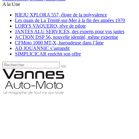
A la Une
RIEJU XPLORA 557, éloge de la polyvalence
Les quais de La Trinité-sur-Mer à la fin des années 1970
LORYS VAQUERO, rêve de pilote
JANTES ALU SERVICES, des experts pour vos jantes
ACTION DSP 56, nouvelle identité, même expertise
CFMoto 1000 MT-X, baroudeuse dans l’âme
AD JOUANNIC s’agrandit
SIMPLICICAR enrichit son offre