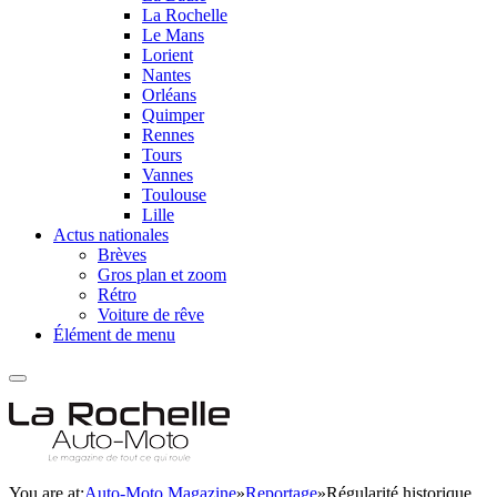
La Rochelle
Le Mans
Lorient
Nantes
Orléans
Quimper
Rennes
Tours
Vannes
Toulouse
Lille
Actus nationales
Brèves
Gros plan et zoom
Rétro
Voiture de rêve
Élément de menu
You are at:
Auto-Moto Magazine
»
Reportage
»
Régularité historique,