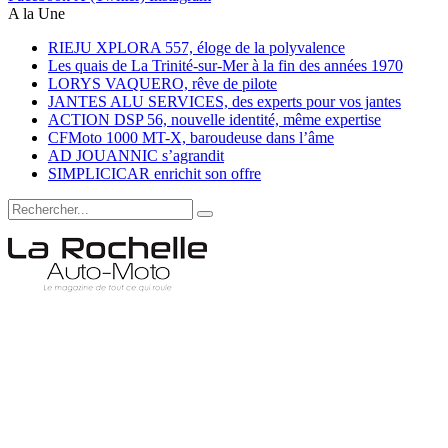
A la Une
RIEJU XPLORA 557, éloge de la polyvalence
Les quais de La Trinité-sur-Mer à la fin des années 1970
LORYS VAQUERO, rêve de pilote
JANTES ALU SERVICES, des experts pour vos jantes
ACTION DSP 56, nouvelle identité, même expertise
CFMoto 1000 MT-X, baroudeuse dans l’âme
AD JOUANNIC s’agrandit
SIMPLICICAR enrichit son offre