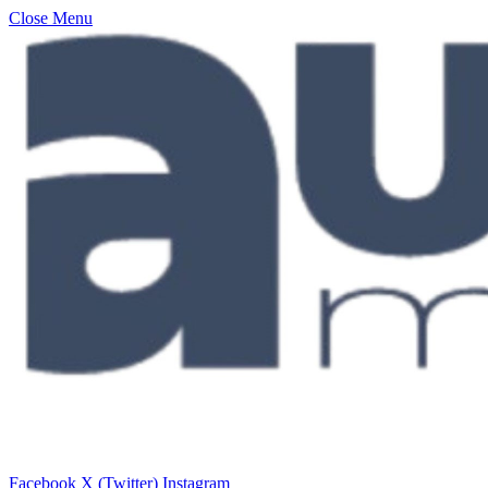
Close Menu
Facebook
X (Twitter)
Instagram