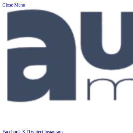
Close Menu
Facebook
X (Twitter)
Instagram