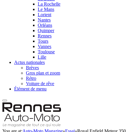
La Rochelle
Le Mans
Lorient
Nantes
Orléans
Quimper
Rennes
Tours
Vannes
Toulouse
Lille
Actus nationales
Brèves
Gros plan et zoom
Rétro
Voiture de rêve
Élément de menu
You are at:
Auto-Moto Magazine
»
Essai
»
Royal Enfield Meteor 350