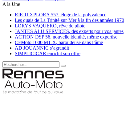
A la Une
RIEJU XPLORA 557, éloge de la polyvalence
Les quais de La Trinité-sur-Mer à la fin des années 1970
LORYS VAQUERO, rêve de pilote
JANTES ALU SERVICES, des experts pour vos jantes
ACTION DSP 56, nouvelle identité, même expertise
CFMoto 1000 MT-X, baroudeuse dans l’âme
AD JOUANNIC s’agrandit
SIMPLICICAR enrichit son offre