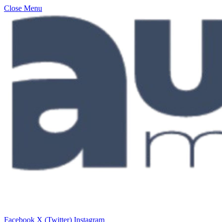
Close Menu
Facebook
X (Twitter)
Instagram