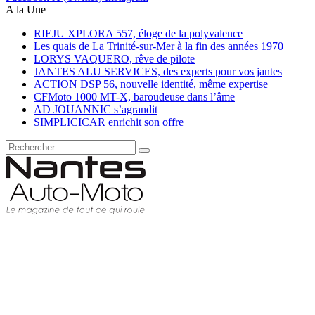
A la Une
RIEJU XPLORA 557, éloge de la polyvalence
Les quais de La Trinité-sur-Mer à la fin des années 1970
LORYS VAQUERO, rêve de pilote
JANTES ALU SERVICES, des experts pour vos jantes
ACTION DSP 56, nouvelle identité, même expertise
CFMoto 1000 MT-X, baroudeuse dans l’âme
AD JOUANNIC s’agrandit
SIMPLICICAR enrichit son offre