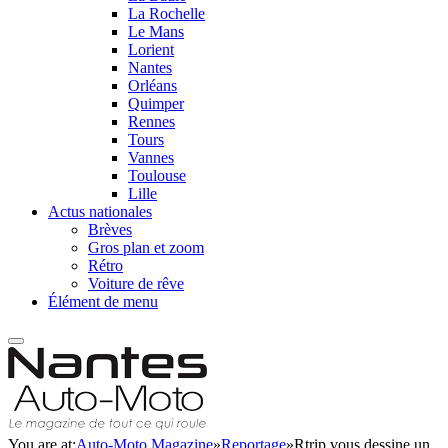
La Rochelle
Le Mans
Lorient
Nantes
Orléans
Quimper
Rennes
Tours
Vannes
Toulouse
Lille
Actus nationales
Brèves
Gros plan et zoom
Rétro
Voiture de rêve
Élément de menu
You are at:
Auto-Moto Magazine
»
Reportage
»
Rtrip vous dessine un