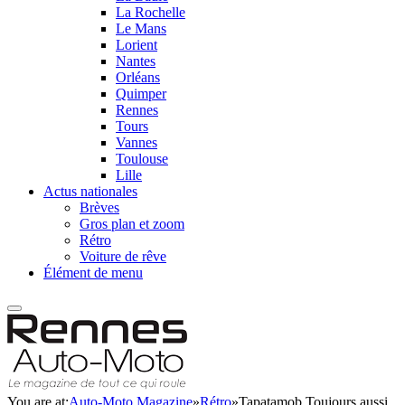
La Rochelle
Le Mans
Lorient
Nantes
Orléans
Quimper
Rennes
Tours
Vannes
Toulouse
Lille
Actus nationales
Brèves
Gros plan et zoom
Rétro
Voiture de rêve
Élément de menu
You are at:
Auto-Moto Magazine
»
Rétro
»
Tapatamob Toujours aussi