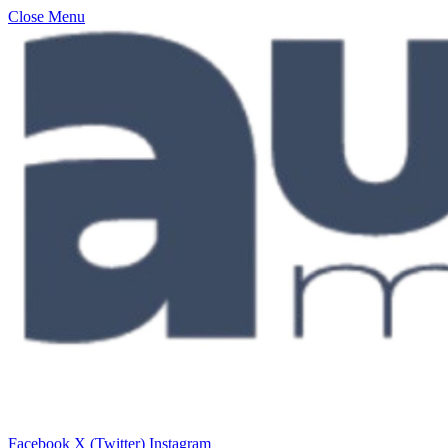
Close Menu
Facebook
X (Twitter)
Instagram