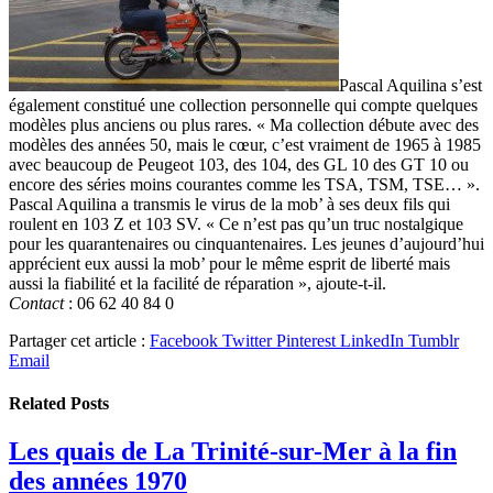
Pascal Aquilina s’est
également constitué une collection personnelle qui compte quelques
modèles plus anciens ou plus rares. « Ma collection débute avec des
modèles des années 50, mais le cœur, c’est vraiment de 1965 à 1985
avec beaucoup de Peugeot 103, des 104, des GL 10 des GT 10 ou
encore des séries moins courantes comme les TSA, TSM, TSE… ».
Pascal Aquilina a transmis le virus de la mob’ à ses deux fils qui
roulent en 103 Z et 103 SV. « Ce n’est pas qu’un truc nostalgique
pour les quarantenaires ou cinquantenaires. Les jeunes d’aujourd’hui
apprécient eux aussi la mob’ pour le même esprit de liberté mais
aussi la fiabilité et la facilité de réparation », ajoute-t-il.
Contact
: 06 62 40 84 0
Partager cet article :
Facebook
Twitter
Pinterest
LinkedIn
Tumblr
Email
Related
Posts
Les quais de La Trinité-sur-Mer à la fin
des années 1970