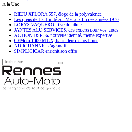
A la Une
RIEJU XPLORA 557, éloge de la polyvalence
Les quais de La Trinité-sur-Mer à la fin des années 1970
LORYS VAQUERO, rêve de pilote
JANTES ALU SERVICES, des experts pour vos jantes
ACTION DSP 56, nouvelle identité, même expertise
CFMoto 1000 MT-X, baroudeuse dans l’âme
AD JOUANNIC s’agrandit
SIMPLICICAR enrichit son offre