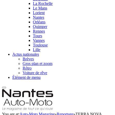
La Rochelle
Le Mans
Lorient
Nantes
Orléans
Quimper
Rennes
Tours
Vannes
Toulouse
Lille
Actus nationales
Brèves
Gros plan et zoom
Rétro
Voiture de rêve
Élément de menu
You are at:
Auto-Moto Magazine
»
Reportage
»
TERRA NOVA