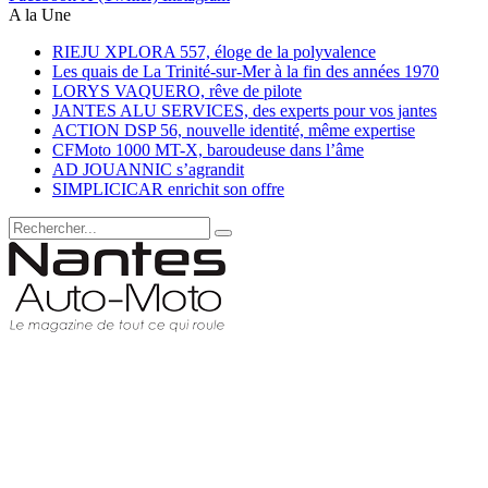
A la Une
RIEJU XPLORA 557, éloge de la polyvalence
Les quais de La Trinité-sur-Mer à la fin des années 1970
LORYS VAQUERO, rêve de pilote
JANTES ALU SERVICES, des experts pour vos jantes
ACTION DSP 56, nouvelle identité, même expertise
CFMoto 1000 MT-X, baroudeuse dans l’âme
AD JOUANNIC s’agrandit
SIMPLICICAR enrichit son offre