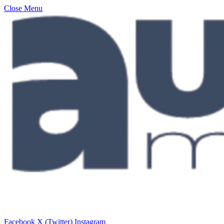
Close Menu
Facebook
X (Twitter)
Instagram