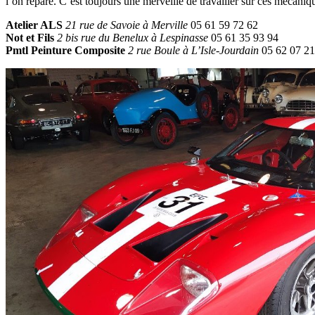
l’on répare. C’est toujours une merveille de travailler sur ces mécani
Atelier ALS
21 rue de Savoie à Merville
05 61 59 72 62
Not et Fils
2 bis rue du Benelux à Lespinasse
05 61 35 93 94
Pmtl Peinture Composite
2 rue Boule à L’Isle-Jourdain
05 62 07 21