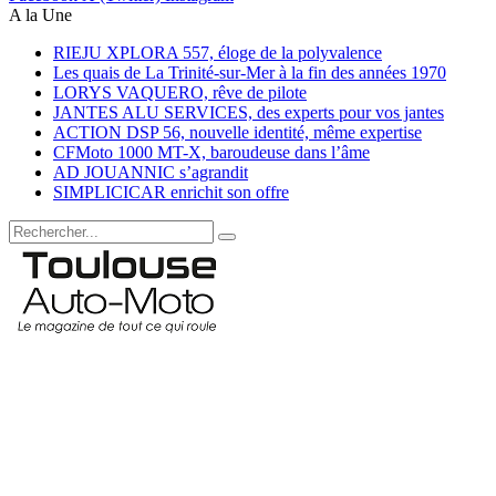
A la Une
RIEJU XPLORA 557, éloge de la polyvalence
Les quais de La Trinité-sur-Mer à la fin des années 1970
LORYS VAQUERO, rêve de pilote
JANTES ALU SERVICES, des experts pour vos jantes
ACTION DSP 56, nouvelle identité, même expertise
CFMoto 1000 MT-X, baroudeuse dans l’âme
AD JOUANNIC s’agrandit
SIMPLICICAR enrichit son offre