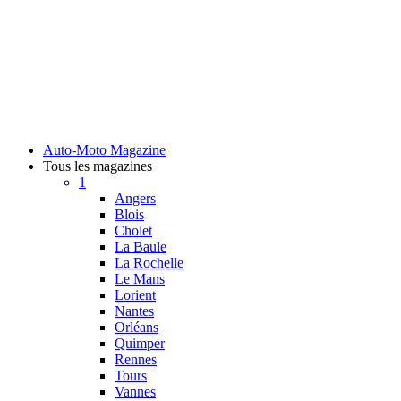
Auto-Moto Magazine
Tous les magazines
1
Angers
Blois
Cholet
La Baule
La Rochelle
Le Mans
Lorient
Nantes
Orléans
Quimper
Rennes
Tours
Vannes