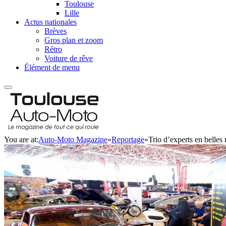
Toulouse
Lille
Actus nationales
Brèves
Gros plan et zoom
Rétro
Voiture de rêve
Élément de menu
You are at:
Auto-Moto Magazine
»
Reportage
»
Trio d’experts en belle