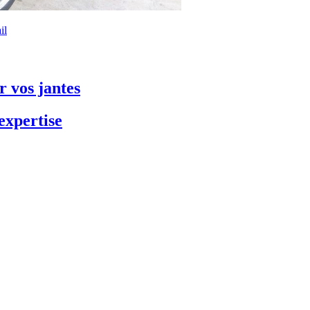
il
 vos jantes
expertise