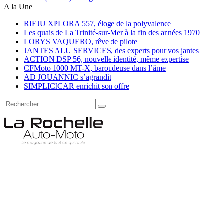
A la Une
RIEJU XPLORA 557, éloge de la polyvalence
Les quais de La Trinité-sur-Mer à la fin des années 1970
LORYS VAQUERO, rêve de pilote
JANTES ALU SERVICES, des experts pour vos jantes
ACTION DSP 56, nouvelle identité, même expertise
CFMoto 1000 MT-X, baroudeuse dans l’âme
AD JOUANNIC s’agrandit
SIMPLICICAR enrichit son offre