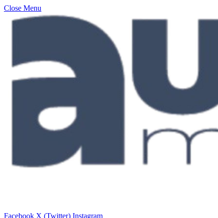
Close Menu
Facebook
X (Twitter)
Instagram