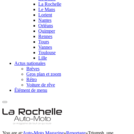
La Rochelle
Le Mans
Lorient
Nantes
Orléans
Quimper
Rennes
Tours
Vannes
Toulouse
Lille
Actus nationales
Brèves
Gros plan et zoom
Rétro
Voiture de rêve
Élément de menu
You are at:
Auto-Moto Magazine
»
Reportage
»
Triumph, une