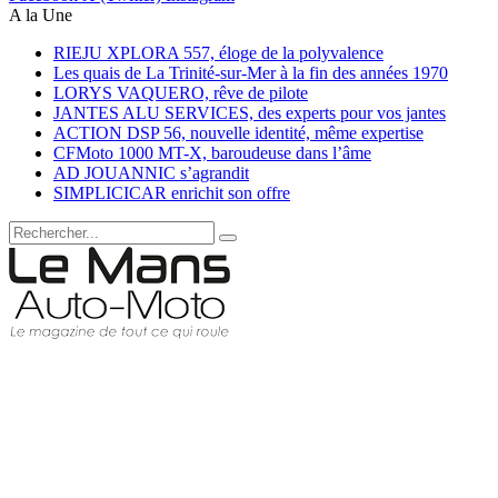
A la Une
RIEJU XPLORA 557, éloge de la polyvalence
Les quais de La Trinité-sur-Mer à la fin des années 1970
LORYS VAQUERO, rêve de pilote
JANTES ALU SERVICES, des experts pour vos jantes
ACTION DSP 56, nouvelle identité, même expertise
CFMoto 1000 MT-X, baroudeuse dans l’âme
AD JOUANNIC s’agrandit
SIMPLICICAR enrichit son offre