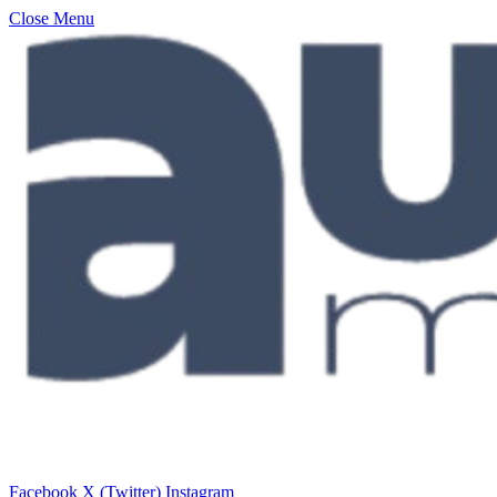
Close Menu
Facebook
X (Twitter)
Instagram