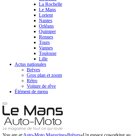
La Rochelle
Le Mans
Lorient
Nantes
Orléans
Quimper
Rennes
Tours
Vannes
Toulouse
Lille
Actus nationales
Brèves
Gros plan et zoom
Rétro
Voiture de rêve
Élément de menu
You are at:
Auto-Moto Magazine
»
Brèves
»
Un espace coworking au