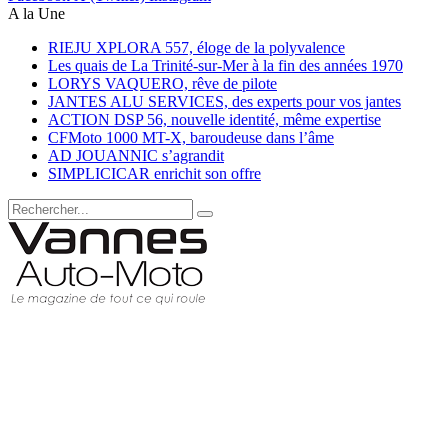
A la Une
RIEJU XPLORA 557, éloge de la polyvalence
Les quais de La Trinité-sur-Mer à la fin des années 1970
LORYS VAQUERO, rêve de pilote
JANTES ALU SERVICES, des experts pour vos jantes
ACTION DSP 56, nouvelle identité, même expertise
CFMoto 1000 MT-X, baroudeuse dans l’âme
AD JOUANNIC s’agrandit
SIMPLICICAR enrichit son offre