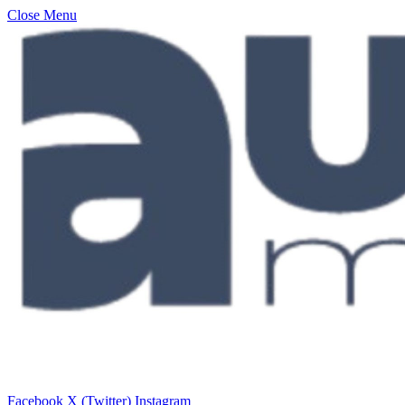
Close Menu
Facebook
X (Twitter)
Instagram