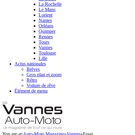
La Rochelle
Le Mans
Lorient
Nantes
Orléans
Quimper
Rennes
Tours
Vannes
Toulouse
Lille
Actus nationales
Brèves
Gros plan et zoom
Rétro
Voiture de rêve
Élément de menu
You are at:
Auto-Moto Magazine
»
Vannes
»
Essai