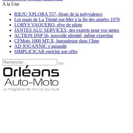
A la Une
RIEJU XPLORA 557, éloge de la polyvalence
Les quais de La Trinité-sur-Mer à la fin des années 1970
LORYS VAQUERO, rêve de pilote
JANTES ALU SERVICES, des experts pour vos jantes
ACTION DSP 56, nouvelle identité, même expertise
CFMoto 1000 MT-X, baroudeuse dans l’âme
AD JOUANNIC s’agrandit
SIMPLICICAR enrichit son offre