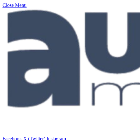
Close Menu
Facebook
X (Twitter)
Instagram