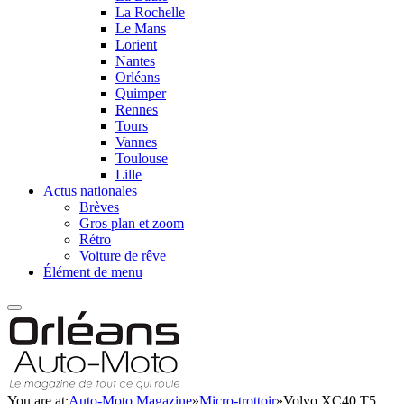
La Rochelle
Le Mans
Lorient
Nantes
Orléans
Quimper
Rennes
Tours
Vannes
Toulouse
Lille
Actus nationales
Brèves
Gros plan et zoom
Rétro
Voiture de rêve
Élément de menu
You are at:
Auto-Moto Magazine
»
Micro-trottoir
»
Volvo XC40 T5