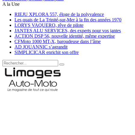
A la Une
RIEJU XPLORA 557, éloge de la polyvalence
Les quais de La Trinité-sur-Mer à la fin des années 1970
LORYS VAQUERO, rêve de pilote
JANTES ALU SERVICES, des experts pour vos jantes
ACTION DSP 56, nouvelle identité, même expertise
CFMoto 1000 MT-X, baroudeuse dans l’âme
AD JOUANNIC s’agrandit
SIMPLICICAR enrichit son offre