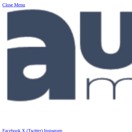
Close Menu
Facebook
X (Twitter)
Instagram