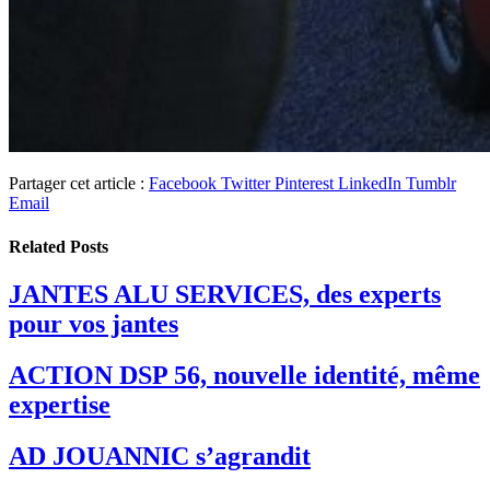
Partager cet article :
Facebook
Twitter
Pinterest
LinkedIn
Tumblr
Email
Related
Posts
JANTES ALU SERVICES, des experts
pour vos jantes
ACTION DSP 56, nouvelle identité, même
expertise
AD JOUANNIC s’agrandit