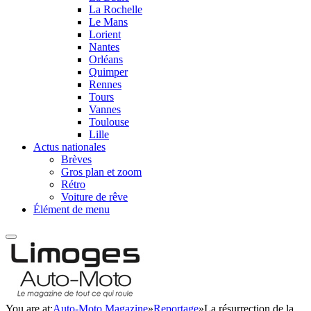
La Rochelle
Le Mans
Lorient
Nantes
Orléans
Quimper
Rennes
Tours
Vannes
Toulouse
Lille
Actus nationales
Brèves
Gros plan et zoom
Rétro
Voiture de rêve
Élément de menu
You are at:
Auto-Moto Magazine
»
Reportage
»
La résurrection de la