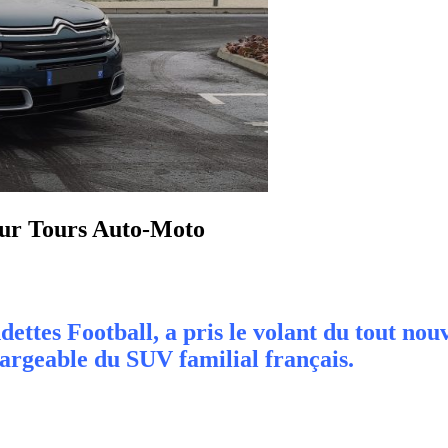
pour Tours Auto-Moto
dettes Football, a pris le volant du tout nou
argeable du SUV familial français.