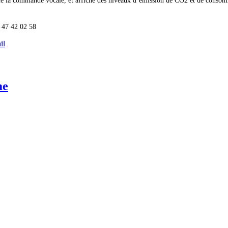
 comme la commande vocale, et affiche des niveaux d’émission de CO2 et de cons
2 47 42 02 58
il
me