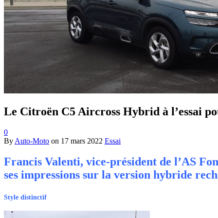
Le Citroën C5 Aircross Hybrid à l’essai 
0
By
Auto-Moto
on
17 mars 2022
Essai
Francis Valenti, vice-président de l’AS Fon
ses impressions sur la version hybride rech
Style distinctif