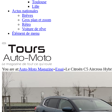
Toulouse
Lille
Actus nationales
Brèves
Gros plan et zoom
Rétro
Voiture de rêve
Élément de menu
You are at:
Auto-Moto Magazine
»
Essai
»
Le Citroën C5 Aircross Hybri