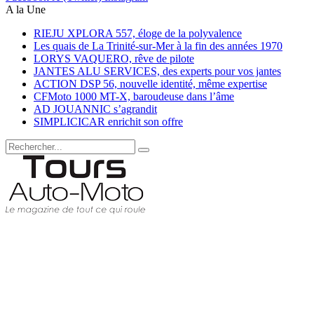
A la Une
RIEJU XPLORA 557, éloge de la polyvalence
Les quais de La Trinité-sur-Mer à la fin des années 1970
LORYS VAQUERO, rêve de pilote
JANTES ALU SERVICES, des experts pour vos jantes
ACTION DSP 56, nouvelle identité, même expertise
CFMoto 1000 MT-X, baroudeuse dans l’âme
AD JOUANNIC s’agrandit
SIMPLICICAR enrichit son offre