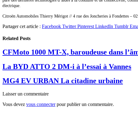
pare des dernières technologies d’aides à la conduite et de connectivité,
électrique.
Citroën Automobiles Thierry Mérigot //
4 rue des Joncheries à Fondettes – 0
Partager cet article :
Facebook
Twitter
Pinterest
LinkedIn
Tumblr
Ema
Related
Posts
CFMoto 1000 MT-X, baroudeuse dans l’â
La BYD ATTO 2 DM-i à l’essai à Vannes
MG4 EV URBAN La citadine urbaine
Laisser un commentaire
Vous devez
vous connecter
pour publier un commentaire.