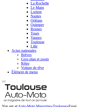
La Rochelle
Le Mans
Lorient
Nantes
Orléans
Quimper
Rennes
Tours
Vannes
Toulouse
Lille
Actus nationales
Brèves
Gros plan et zoom
Rétro
Voiture de rêve
Élément de menu
You are at:
Auto-Moto Magazine
»
Toulouse
»
Essai