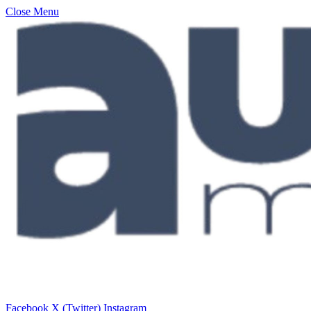
Close Menu
Facebook
X (Twitter)
Instagram