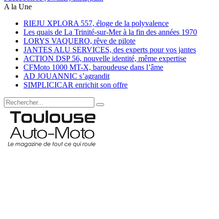
A la Une
RIEJU XPLORA 557, éloge de la polyvalence
Les quais de La Trinité-sur-Mer à la fin des années 1970
LORYS VAQUERO, rêve de pilote
JANTES ALU SERVICES, des experts pour vos jantes
ACTION DSP 56, nouvelle identité, même expertise
CFMoto 1000 MT-X, baroudeuse dans l’âme
AD JOUANNIC s’agrandit
SIMPLICICAR enrichit son offre