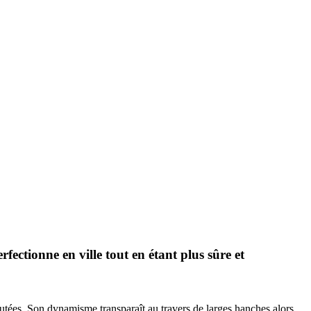
fectionne en ville tout en étant plus sûre et
futées. Son dynamisme transparaît au travers de larges hanches alors