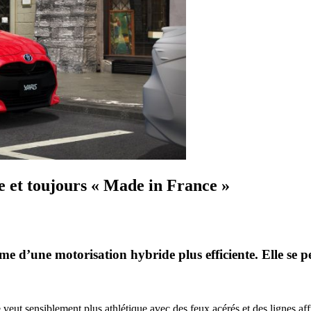
e et toujours « Made in France »
e d’une motorisation hybride plus efficiente. Elle se per
veut sensiblement plus athlétique avec des feux acérés et des lignes af