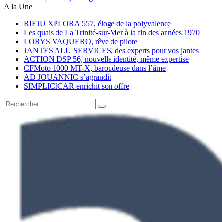
A la Une
RIEJU XPLORA 557, éloge de la polyvalence
Les quais de La Trinité-sur-Mer à la fin des années 1970
LORYS VAQUERO, rêve de pilote
JANTES ALU SERVICES, des experts pour vos jantes
ACTION DSP 56, nouvelle identité, même expertise
CFMoto 1000 MT-X, baroudeuse dans l’âme
AD JOUANNIC s’agrandit
SIMPLICICAR enrichit son offre