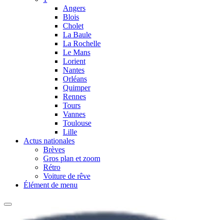
Angers
Blois
Cholet
La Baule
La Rochelle
Le Mans
Lorient
Nantes
Orléans
Quimper
Rennes
Tours
Vannes
Toulouse
Lille
Actus nationales
Brèves
Gros plan et zoom
Rétro
Voiture de rêve
Élément de menu