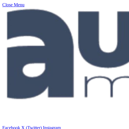
Close Menu
Facebook
X (Twitter)
Instagram