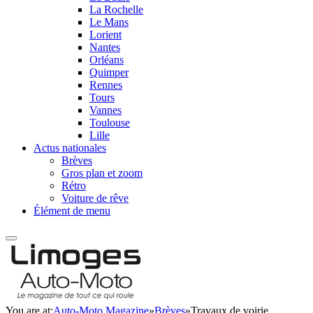
La Rochelle
Le Mans
Lorient
Nantes
Orléans
Quimper
Rennes
Tours
Vannes
Toulouse
Lille
Actus nationales
Brèves
Gros plan et zoom
Rétro
Voiture de rêve
Élément de menu
You are at:
Auto-Moto Magazine
»
Brèves
»
Travaux de voirie