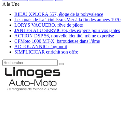
A la Une
RIEJU XPLORA 557, éloge de la polyvalence
Les quais de La Trinité-sur-Mer à la fin des années 1970
LORYS VAQUERO, rêve de pilote
JANTES ALU SERVICES, des experts pour vos jantes
ACTION DSP 56, nouvelle identité, même expertise
CFMoto 1000 MT-X, baroudeuse dans l’âme
AD JOUANNIC s’agrandit
SIMPLICICAR enrichit son offre