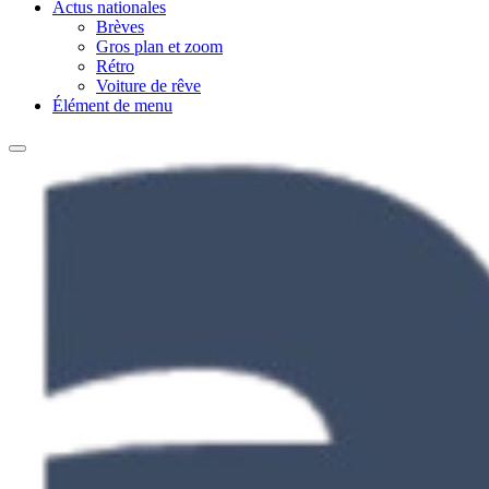
Actus nationales
Brèves
Gros plan et zoom
Rétro
Voiture de rêve
Élément de menu