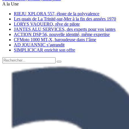
A la Une
RIEJU XPLORA 557, éloge de la polyvalence
Les quais de La Trinité-sur-Mer à la fin des années 1970
LORYS VAQUERO, rêve de pilote
JANTES ALU SERVICES, des experts pour vos jantes
ACTION DSP 56, nouvelle identité, même expertise
CFMoto 1000 MT-X, baroudeuse dans l’âme
AD JOUANNIC s’agrandit
SIMPLICICAR enrichit son offre