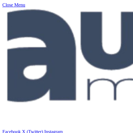
Close Menu
Facebook
X (Twitter)
Instagram