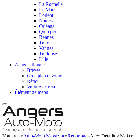
La Rochelle
Le Mans
Lorient
Nantes
Orléans
Quimper
Rennes
Tours
Vannes
Toulouse
Lille
Actus nationales
Brèves
Gros plan et zoom
Rétro
Voiture de rêve
Élément de menu
You are at:
Auto-Moto Magazine
»
Reportage
»
Avec Detailing Maker