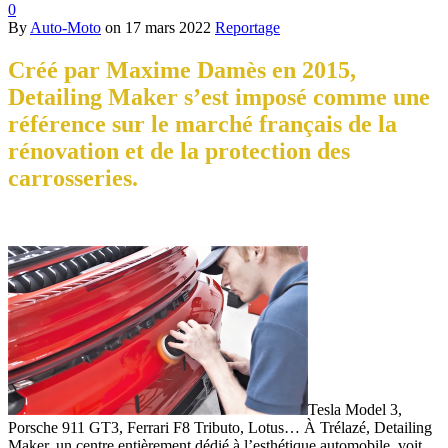
0
By
Auto-Moto
on
17 mars 2022
Reportage
Créé par Maxime Damès en 2015,
Detailing Maker s’est imposé comme une
référence sur le marché français de la
rénovation et de la protection des
carrosseries.
Tesla Model 3,
Porsche 911 GT3, Ferrari F8 Tributo, Lotus… À Trélazé, Detailing
Maker, un centre entièrement dédié à l’esthétique automobile, voit