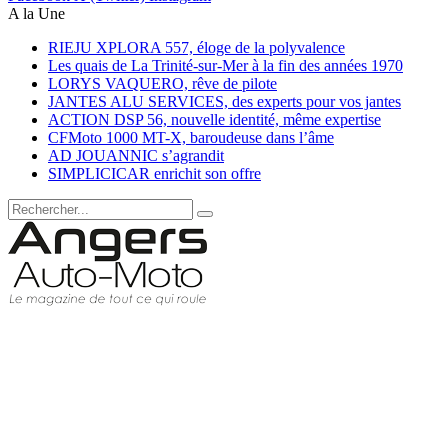
A la Une
RIEJU XPLORA 557, éloge de la polyvalence
Les quais de La Trinité-sur-Mer à la fin des années 1970
LORYS VAQUERO, rêve de pilote
JANTES ALU SERVICES, des experts pour vos jantes
ACTION DSP 56, nouvelle identité, même expertise
CFMoto 1000 MT-X, baroudeuse dans l’âme
AD JOUANNIC s’agrandit
SIMPLICICAR enrichit son offre