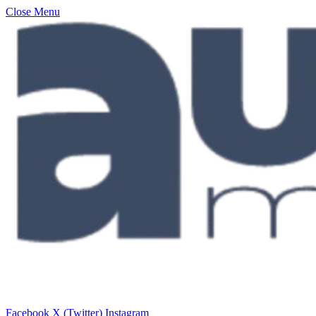
Close Menu
Facebook
X (Twitter)
Instagram