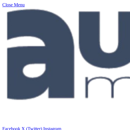
Close Menu
Facebook
X (Twitter)
Instagram