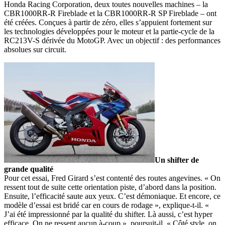
Honda Racing Corporation, deux toutes nouvelles machines – la
CBR1000RR-R Fireblade et la CBR1000RR-R SP Fireblade – ont
été créées. Conçues à partir de zéro, elles s’appuient fortement sur
les technologies développées pour le moteur et la partie-cycle de la
RC213V-S dérivée du MotoGP. Avec un objectif : des performances
absolues sur circuit.
Un shifter de
grande qualité
Pour cet essai, Fred Girard s’est contenté des routes angevines. « On
ressent tout de suite cette orientation piste, d’abord dans la position.
Ensuite, l’efficacité saute aux yeux. C’est démoniaque. Et encore, ce
modèle d’essai est bridé car en cours de rodage », explique-t-il. «
J’ai été impressionné par la qualité du shifter. Là aussi, c’est hyper
efficace. On ne ressent aucun à-coup », poursuit-il. « Côté style, on