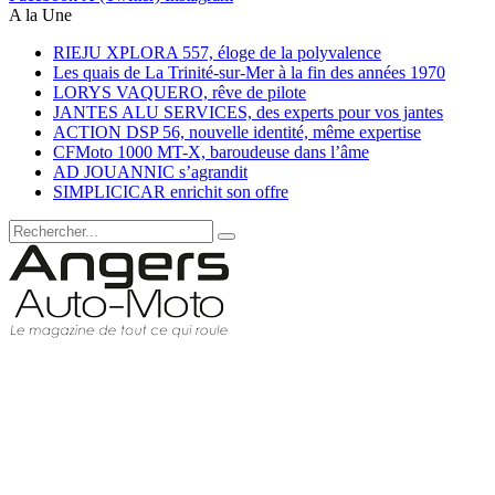
A la Une
RIEJU XPLORA 557, éloge de la polyvalence
Les quais de La Trinité-sur-Mer à la fin des années 1970
LORYS VAQUERO, rêve de pilote
JANTES ALU SERVICES, des experts pour vos jantes
ACTION DSP 56, nouvelle identité, même expertise
CFMoto 1000 MT-X, baroudeuse dans l’âme
AD JOUANNIC s’agrandit
SIMPLICICAR enrichit son offre