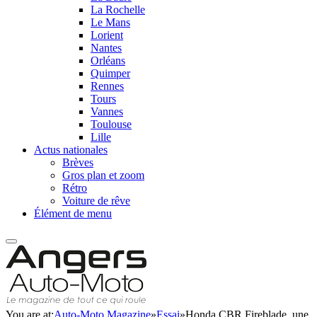
La Rochelle
Le Mans
Lorient
Nantes
Orléans
Quimper
Rennes
Tours
Vannes
Toulouse
Lille
Actus nationales
Brèves
Gros plan et zoom
Rétro
Voiture de rêve
Élément de menu
You are at:
Auto-Moto Magazine
»
Essai
»
Honda CBR Fireblade, une