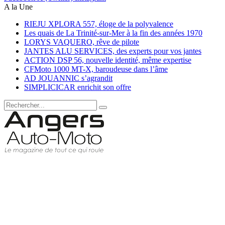
A la Une
RIEJU XPLORA 557, éloge de la polyvalence
Les quais de La Trinité-sur-Mer à la fin des années 1970
LORYS VAQUERO, rêve de pilote
JANTES ALU SERVICES, des experts pour vos jantes
ACTION DSP 56, nouvelle identité, même expertise
CFMoto 1000 MT-X, baroudeuse dans l’âme
AD JOUANNIC s’agrandit
SIMPLICICAR enrichit son offre