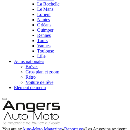
La Rochelle
Le Mans
Lorient
Nantes
Orléans
Quimper
Rennes
Tours
Vannes
Toulouse
Lille
Actus nationales
Brèves
Gros plan et zoom
Rétro
Voiture de rêve
Élément de menu
You are at:
Auto-Moto Magazine
»
Reportage
»
Les Angevins revivent