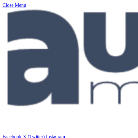
Close Menu
Facebook
X (Twitter)
Instagram