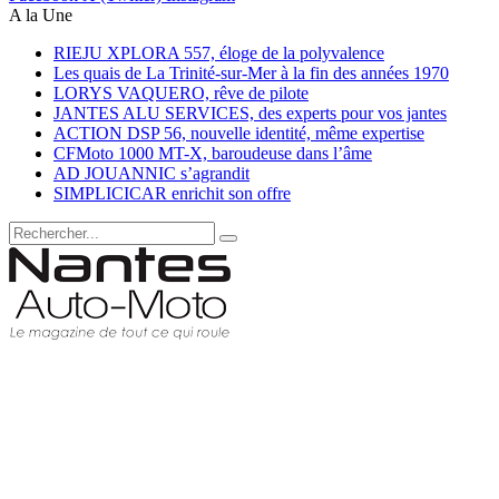
A la Une
RIEJU XPLORA 557, éloge de la polyvalence
Les quais de La Trinité-sur-Mer à la fin des années 1970
LORYS VAQUERO, rêve de pilote
JANTES ALU SERVICES, des experts pour vos jantes
ACTION DSP 56, nouvelle identité, même expertise
CFMoto 1000 MT-X, baroudeuse dans l’âme
AD JOUANNIC s’agrandit
SIMPLICICAR enrichit son offre