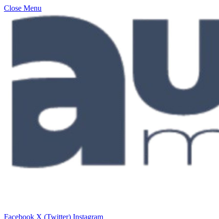
Close Menu
Facebook
X (Twitter)
Instagram