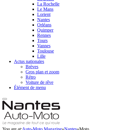
La Rochelle
Le Mans
Lorient
Nantes
Orléans
Quimper
Rennes
Tours
Vannes
Toulouse
Lille
Actus nationales
Brèves
Gros plan et zoom
Rétro
Voiture de rêve
Élément de menu
You are at:
Auto-Moto Magazine
»
Nantes
»
Moto