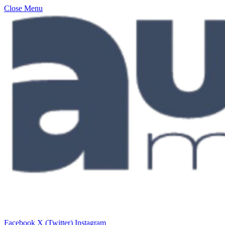
Close Menu
Facebook
X (Twitter)
Instagram