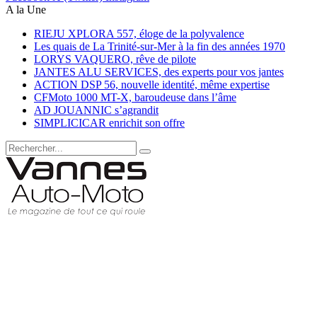
A la Une
RIEJU XPLORA 557, éloge de la polyvalence
Les quais de La Trinité-sur-Mer à la fin des années 1970
LORYS VAQUERO, rêve de pilote
JANTES ALU SERVICES, des experts pour vos jantes
ACTION DSP 56, nouvelle identité, même expertise
CFMoto 1000 MT-X, baroudeuse dans l’âme
AD JOUANNIC s’agrandit
SIMPLICICAR enrichit son offre