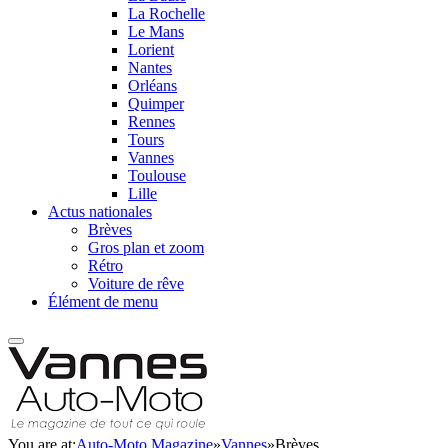
La Rochelle
Le Mans
Lorient
Nantes
Orléans
Quimper
Rennes
Tours
Vannes
Toulouse
Lille
Actus nationales
Brèves
Gros plan et zoom
Rétro
Voiture de rêve
Élément de menu
You are at:
Auto-Moto Magazine
»
Vannes
»
Brèves