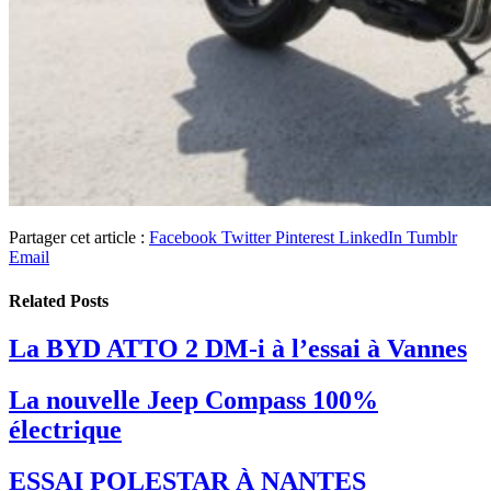
Partager cet article :
Facebook
Twitter
Pinterest
LinkedIn
Tumblr
Email
Related
Posts
La BYD ATTO 2 DM-i à l’essai à Vannes
La nouvelle Jeep Compass 100%
électrique
ESSAI POLESTAR À NANTES