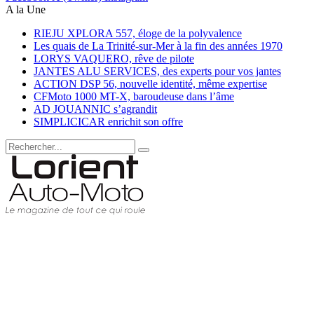
A la Une
RIEJU XPLORA 557, éloge de la polyvalence
Les quais de La Trinité-sur-Mer à la fin des années 1970
LORYS VAQUERO, rêve de pilote
JANTES ALU SERVICES, des experts pour vos jantes
ACTION DSP 56, nouvelle identité, même expertise
CFMoto 1000 MT-X, baroudeuse dans l’âme
AD JOUANNIC s’agrandit
SIMPLICICAR enrichit son offre