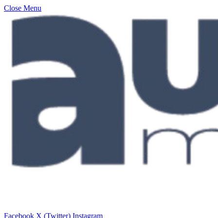
Close Menu
Facebook
X (Twitter)
Instagram