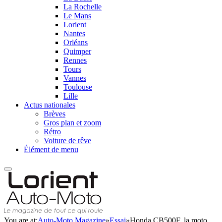
La Rochelle
Le Mans
Lorient
Nantes
Orléans
Quimper
Rennes
Tours
Vannes
Toulouse
Lille
Actus nationales
Brèves
Gros plan et zoom
Rétro
Voiture de rêve
Élément de menu
You are at:
Auto-Moto Magazine
»
Essai
»
Honda CB500F, la moto