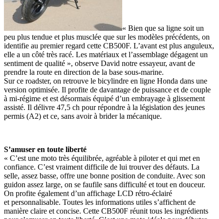
« Bien que sa ligne soit un
peu plus tendue et plus musclée que sur les modèles précédents, on
identifie au premier regard cette CB500F. L’avant est plus anguleux,
elle a un côté très racé. Les matériaux et l’assemblage dégagent un
sentiment de qualité », observe David notre essayeur, avant de
prendre la route en direction de la base sous-marine.
Sur ce roadster, on retrouve le bicylindre en ligne Honda dans une
version optimisée. Il profite de davantage de puissance et de couple
à mi-régime et est désormais équipé d’un embrayage à glissement
assisté. Il délivre 47,5 ch pour répondre à la législation des jeunes
permis (A2) et ce, sans avoir à brider la mécanique.
S’amuser en toute liberté
« C’est une moto très équilibrée, agréable à piloter et qui met en
confiance. C’est vraiment difficile de lui trouver des défauts. La
selle, assez basse, offre une bonne position de conduite. Avec son
guidon assez large, on se faufile sans difficulté et tout en douceur.
On profite également d’un affichage LCD rétro-éclairé
et personnalisable. Toutes les informations utiles s’affichent de
manière claire et concise. Cette CB500F réunit tous les ingrédients