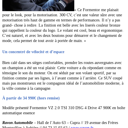
« Ce Formentor me plaisait
pour le look, pour la motorisation. 300 CV, c’est une valeur sûre avec une
motorisation très haut de gamme en termes de performances. Il n’y a pas
grand- chose à redire. La finition est belle avec les liserés couleur bronze
qui rappellent la couleur du logo. Le volant est cool, beau et ergonomique.
C’est naturel, et avec les deux boutons pour démarrer et le changement de
mode, cela permet de tout avoir à portée de main. »
Un concentré de vélocité et d’espace
Bien calé dans ses sièges confortables, prendre les routes auvergnates avec
un champion a été un vrai plaisir. Cette voiture a du répondant comme en
témoigne le son du moteur. On est séduit par son volant sportif, par sa
finition comme par ses lignes, à l’avant comme à l’arrière. Ce SUV coupé
mais pas monstrueux est le compagnon idéal de l’automobiliste moderne, à
la ville comme à la campagne.
À partir de 34 990€ (hors remise)
Modèle présenté Formentor VZ 2.0 TSI 310 DSG 4 Drive 47 900€ en boîte
automatique essence
Ravon Automobile
– Hall de l’Auto 63 – Cupra //
19 avenue des Frères
Montgolfier à Aubière // 04 73 15 02 62 /
www.ravon.fr