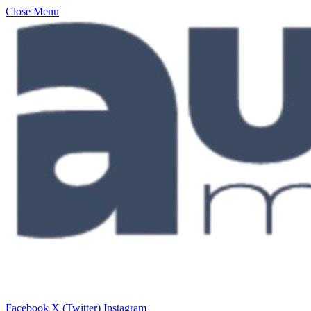
Close Menu
Facebook
X (Twitter)
Instagram