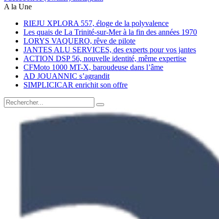
A la Une
RIEJU XPLORA 557, éloge de la polyvalence
Les quais de La Trinité-sur-Mer à la fin des années 1970
LORYS VAQUERO, rêve de pilote
JANTES ALU SERVICES, des experts pour vos jantes
ACTION DSP 56, nouvelle identité, même expertise
CFMoto 1000 MT-X, baroudeuse dans l’âme
AD JOUANNIC s’agrandit
SIMPLICICAR enrichit son offre