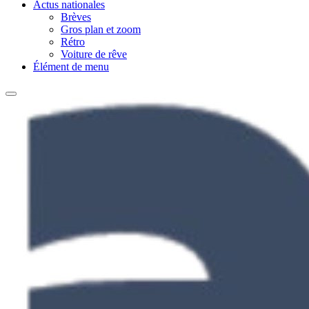
Actus nationales
Brèves
Gros plan et zoom
Rétro
Voiture de rêve
Élément de menu