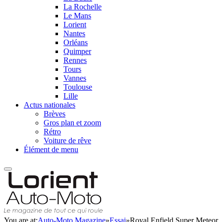
La Rochelle
Le Mans
Lorient
Nantes
Orléans
Quimper
Rennes
Tours
Vannes
Toulouse
Lille
Actus nationales
Brèves
Gros plan et zoom
Rétro
Voiture de rêve
Élément de menu
You are at:
Auto-Moto Magazine
»
Essai
»
Royal Enfield Super Meteor