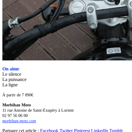
On aime
Le silence
La puissance
La ligne
À partir de 7 890€
Morbihan Moto
11 rue Antoine de Saint-Exupéry à Lorient
02 97 56 06 00
morbihan-moto.com
Partager cet article :
Facebook
Twitter
Pinterest
LinkedIn
Tumblr