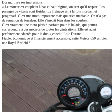
Durand livre ses impressions.
« Le moteur est coupleux à bas et haut régime, on sent qu’il respire. Les
passages de vitesse sont fluides. Le freinage est à la fois mordant et
progressif. C’est une moto imposante mais qui reste maniable. On n’a
pas
de sensation de lourdeur. Elle s’inscrit bien dans les courbes.
C’est vraiment une moto plaisir, parfaite pour la balade, qui pourra
correspondre à des motards de toutes les générations. Elle est aussi
parfaitement adaptée pour le duo »,conclut Loïc Durand.
Fiable, économique et financièrement accessible, cette Meteor 650 est bien
une Royal Enfield !