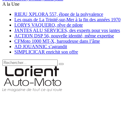
A la Une
RIEJU XPLORA 557, éloge de la polyvalence
Les quais de La Trinité-sur-Mer à la fin des années 1970
LORYS VAQUERO, rêve de pilote
JANTES ALU SERVICES, des experts pour vos jantes
ACTION DSP 56, nouvelle identité, même expertise
CFMoto 1000 MT-X, baroudeuse dans l’âme
AD JOUANNIC s’agrandit
SIMPLICICAR enrichit son offre