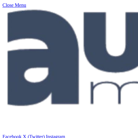
Close Menu
Facebook
X (Twitter)
Instagram