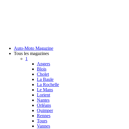
Auto-Moto Magazine
Tous les magazines
1
Angers
Blois
Cholet
La Baule
La Rochelle
Le Mans
Lorient
Nantes
Orléans
Quimper
Rennes
Tours
Vannes