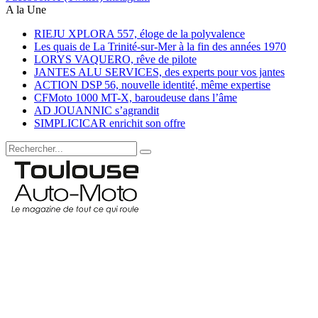
A la Une
RIEJU XPLORA 557, éloge de la polyvalence
Les quais de La Trinité-sur-Mer à la fin des années 1970
LORYS VAQUERO, rêve de pilote
JANTES ALU SERVICES, des experts pour vos jantes
ACTION DSP 56, nouvelle identité, même expertise
CFMoto 1000 MT-X, baroudeuse dans l’âme
AD JOUANNIC s’agrandit
SIMPLICICAR enrichit son offre