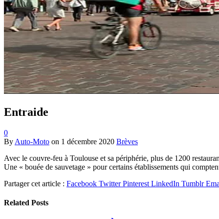
Entraide
0
By
Auto-Moto
on
1 décembre 2020
Brèves
Avec le couvre-feu à Toulouse et sa périphérie, plus de 1200 restaurants
Une « bouée de sauvetage » pour certains établissements qui comptent 
Partager cet article :
Facebook
Twitter
Pinterest
LinkedIn
Tumblr
Ema
Related
Posts