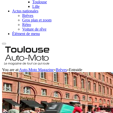
Toulouse
Lille
Actus nationales
Brèves
Gros plan et zoom
Rétro
Voiture de rêve
Élément de menu
You are at:
Auto-Moto Magazine
»
Brèves
»
Entraide