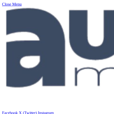
Close Menu
Facebook
X (Twitter)
Instagram