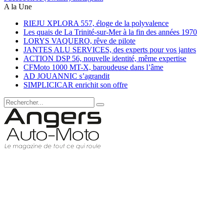
A la Une
RIEJU XPLORA 557, éloge de la polyvalence
Les quais de La Trinité-sur-Mer à la fin des années 1970
LORYS VAQUERO, rêve de pilote
JANTES ALU SERVICES, des experts pour vos jantes
ACTION DSP 56, nouvelle identité, même expertise
CFMoto 1000 MT-X, baroudeuse dans l’âme
AD JOUANNIC s’agrandit
SIMPLICICAR enrichit son offre