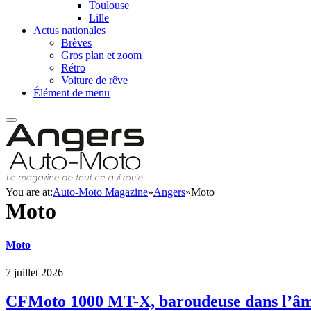
Toulouse
Lille
Actus nationales
Brèves
Gros plan et zoom
Rétro
Voiture de rêve
Élément de menu
You are at:
Auto-Moto Magazine
»
Angers
»
Moto
Moto
Moto
7 juillet 2026
CFMoto 1000 MT-X, baroudeuse dans l’â