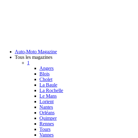
Auto-Moto Magazine
Tous les magazines
1
Angers
Blois
Cholet
La Baule
La Rochelle
Le Mans
Lorient
Nantes
Orléans
Quimper
Rennes
Tours
Vannes